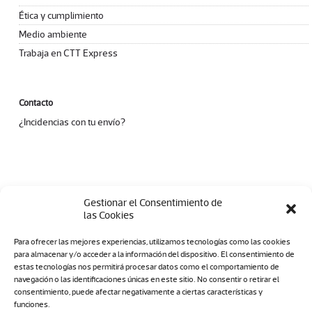
Ética y cumplimiento
Medio ambiente
Trabaja en CTT Express
Contacto
¿Incidencias con tu envío?
Gestionar el Consentimiento de
las Cookies
Para ofrecer las mejores experiencias, utilizamos tecnologías como las cookies
para almacenar y/o acceder a la información del dispositivo. El consentimiento de
estas tecnologías nos permitirá procesar datos como el comportamiento de
navegación o las identificaciones únicas en este sitio. No consentir o retirar el
consentimiento, puede afectar negativamente a ciertas características y
funciones.
Aviso legal
|
Política de privacidad
|
Canal Ético
|
Cookies
|