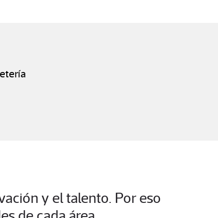
etería
ación y el talento. Por eso
les de cada área.