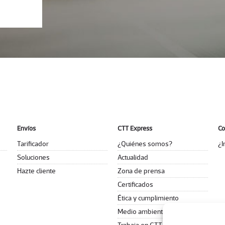
Envíos
CTT Express
Co
Tarificador
¿Quiénes somos?
¿I
Soluciones
Actualidad
Hazte cliente
Zona de prensa
Certificados
Ética y cumplimiento
Medio ambiente
Trabaja en CTT Express