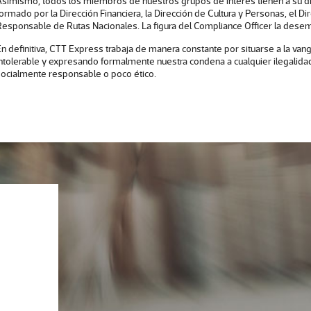
Asimismo, todos los miembros de nuestros grupos de interés tienen a su di
ormado por la Dirección Financiera, la Dirección de Cultura y Personas, el Di
Responsable de Rutas Nacionales. La figura del Compliance Officer la dese
n definitiva, CTT Express trabaja de manera constante por situarse a la van
intolerable y expresando formalmente nuestra condena a cualquier ilegali
socialmente responsable o poco ético.