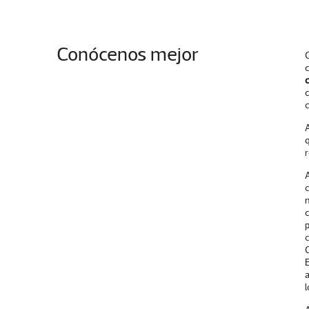
Conócenos mejor
c
c
c
n
c
c
E
a