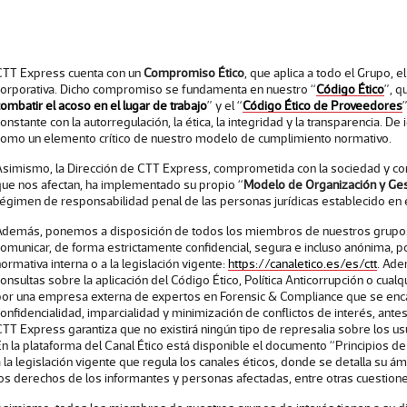
CTT Express cuenta con un
Compromiso Ético
, que aplica a todo el Grupo, e
corporativa. Dicho compromiso se fundamenta en nuestro “
Código Ético
”, q
ombatir el acoso en el lugar de trabajo
” y el “
Código Ético de Proveedores
onstante con la autorregulación, la ética, la integridad y la transparencia. De 
como un elemento crítico de nuestro modelo de cumplimiento normativo.
Asimismo, la Dirección de CTT Express, comprometida con la sociedad y con
que nos afectan, ha implementado su propio “
Modelo de Organización y Ges
régimen de responsabilidad penal de las personas jurídicas establecido en 
Además, ponemos a disposición de todos los miembros de nuestros grupos
omunicar, de forma estrictamente confidencial, segura e incluso anónima, pos
ormativa interna o a la legislación vigente:
https://canaletico.es/es/ctt
. Ade
onsultas sobre la aplicación del Código Ético, Política Anticorrupción o cual
por una empresa externa de expertos en Forensic & Compliance que se enca
onfidencialidad, imparcialidad y minimización de conflictos de interés, ant
CTT Express garantiza que no existirá ningún tipo de represalia sobre los 
n la plataforma del Canal Ético está disponible el documento “Principios de
 la legislación vigente que regula los canales éticos, donde se detalla su á
los derechos de los informantes y personas afectadas, entre otras cuestione