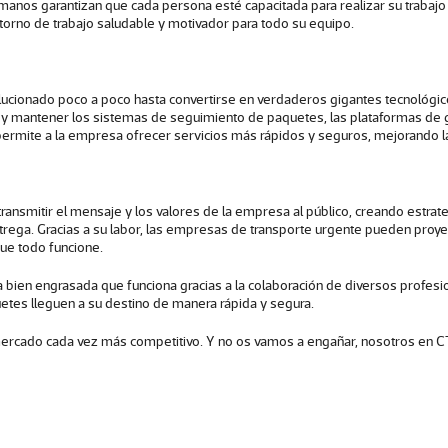
umanos garantizan que cada persona esté capacitada para realizar su trabajo
torno de trabajo saludable y motivador para todo su equipo.
lucionado poco a poco hasta convertirse en verdaderos gigantes tecnológic
ar y mantener los sistemas de seguimiento de paquetes, las plataformas de g
ermite a la empresa ofrecer servicios más rápidos y seguros, mejorando la 
ransmitir el mensaje y los valores de la empresa al público, creando estrat
rega. Gracias a su labor, las empresas de transporte urgente pueden proye
ue todo funcione.
bien engrasada que funciona gracias a la colaboración de diversos profesi
etes lleguen a su destino de manera rápida y segura.
n mercado cada vez más competitivo. Y no os vamos a engañar, nosotros en