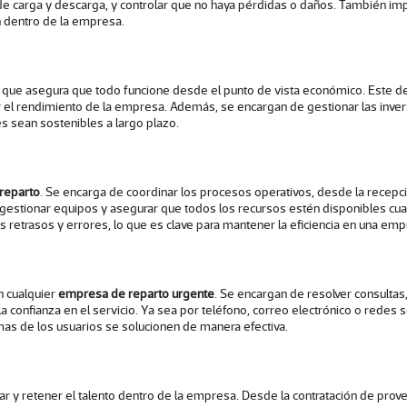
 de carga y descarga, y controlar que no haya pérdidas o daños. También i
n dentro de la empresa.
o que asegura que todo funcione desde el punto de vista económico. Este d
zar el rendimiento de la empresa. Además, se encargan de gestionar las inve
s sean sostenibles a largo plazo.
reparto
. Se encarga de coordinar los procesos operativos, desde la recepci
gestionar equipos y asegurar que todos los recursos estén disponibles cua
retrasos y errores, lo que es clave para mantener la eficiencia en una
empr
n cualquier
empresa de reparto urgente
. Se encargan de resolver consultas
 confianza en el servicio. Ya sea por teléfono, correo electrónico o redes so
mas de los usuarios se solucionen de manera efectiva.
r y retener el talento dentro de la empresa. Desde la contratación de pro