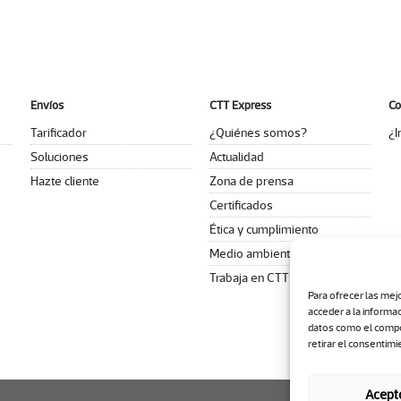
Envíos
CTT Express
Co
Tarificador
¿Quiénes somos?
¿I
Soluciones
Actualidad
Hazte cliente
Zona de prensa
Certificados
Ética y cumplimiento
Medio ambiente
Trabaja en CTT Express
Para ofrecer las mej
acceder a la informa
datos como el compor
retirar el consentimi
Acept