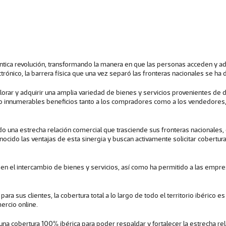
éntica revolución, transformando la manera en que las personas acceden y adq
rónico, la barrera física que una vez separó las fronteras nacionales se h
 y adquirir una amplia variedad de bienes y servicios provenientes de disti
dado innumerables beneficios tanto a los compradores como a los vendedore
ado una estrecha relación comercial que trasciende sus fronteras nacionale
ido las ventajas de esta sinergia y buscan activamente solicitar cobertura 
ia en el intercambio de bienes y servicios, así como ha permitido a las em
ra sus clientes, la cobertura total a lo largo de todo el territorio ibérico 
ercio online.
una cobertura 100% ibérica para poder respaldar y fortalecer la estrecha rel