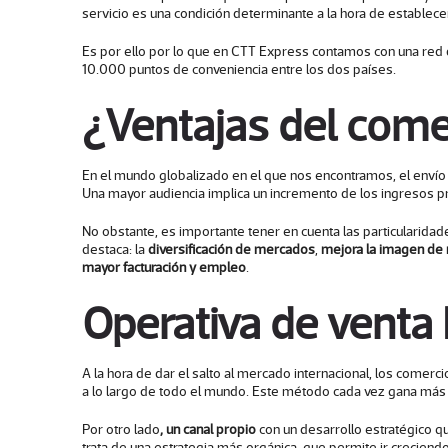
servicio es una condición determinante a la hora de establecer
Es por ello por lo que en CTT Express contamos con una red d
10.000 puntos de conveniencia entre los dos países.
¿Ventajas del comer
En el mundo globalizado en el que nos encontramos, el envío 
Una mayor audiencia implica un incremento de los ingresos pr
No obstante, es importante tener en cuenta las particularidade
destaca: la
diversificación de mercados
,
mejora la imagen de
mayor facturación y empleo
.
Operativa de venta
A la hora de dar el salto al mercado internacional, los comerc
a lo largo de todo el mundo. Este método cada vez gana más
Por otro lado
, un canal propio
con un desarrollo estratégico q
trata de una estrategia más orgánica, que permite ir crecien