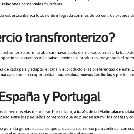
 relaciones comerciales fructíferas.
e cobertura ibérica totalmente integrada con más de 65 centros propios de 
cio transfronterizo?
trasfronterizo permite abarcar mayor cuota de mercado, ampliar la base de 
oporcional: a cuantos más países envíes tus productos, mayor será el poten
s de cada país y adaptar el canal y el producto a las preferencias de este. E
 marca
, supone una oportunidad para
explorar nuevos territorios
y por lo ta
 España y Portugal
ios tienen dos vías de acceso. Por un lado,
a través de un Marketplace o plat
 peso entre los pequeños comercios que no pueden asumir los costes y com
ue permita genera el alcance que precisa un comercio para continuar con su
do con el mercado, a la vez que se aprende del mismo.