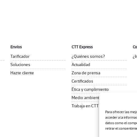
Envíos
CTT Express
Co
Tarificador
¿Quiénes somos?
¿I
Soluciones
Actualidad
Hazte cliente
Zona de prensa
Certificados
Ética y cumplimiento
Medio ambiente
Trabaja en CTT Express
Para ofrecer las mej
acceder a la informa
datos como el compor
retirar el consentimi