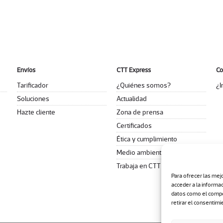
Envíos
CTT Express
Co
Tarificador
¿Quiénes somos?
¿I
Soluciones
Actualidad
Hazte cliente
Zona de prensa
Certificados
Ética y cumplimiento
Medio ambiente
Trabaja en CTT Express
Para ofrecer las mej
acceder a la informa
datos como el compor
retirar el consentimi