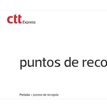
puntos de rec
Portada
»
puntos de recogida