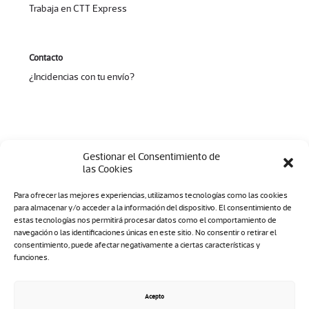
Trabaja en CTT Express
Contacto
¿Incidencias con tu envío?
Gestionar el Consentimiento de
las Cookies
Para ofrecer las mejores experiencias, utilizamos tecnologías como las cookies
para almacenar y/o acceder a la información del dispositivo. El consentimiento de
estas tecnologías nos permitirá procesar datos como el comportamiento de
navegación o las identificaciones únicas en este sitio. No consentir o retirar el
consentimiento, puede afectar negativamente a ciertas características y
funciones.
Aviso legal
|
Política de privacidad
|
Canal Ético
|
Cookies
|
Acepto